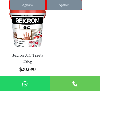
Agotado
Agotado
Bekron A.C Tineta
25Kg
Precio
$20.690
Agotado