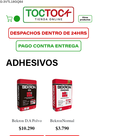
G-3VTL18GQ84
ADHESIVOS
Bekron D.A Polvo
BekronNormal
Precio
Precio
$10.290
$3.790