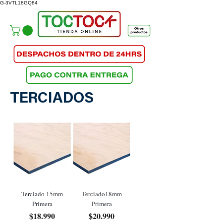
G-3VTL18GQ84
TERCIADOS
Terciado 15mm
Terciado18mm
Primera
Primera
Precio
Precio
$18.990
$20.990