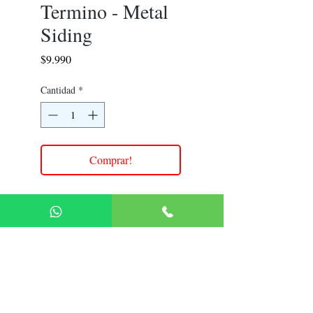
Termino - Metal
Siding
Precio
$9.990
Cantidad
*
Comprar!
Medida : 3MT
Color: Blanco, Gris y Negro