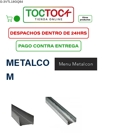
G-3VTL18GQ84
METALCO
Menu Metalcon
M