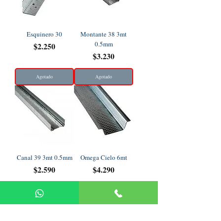
Esquinero 30
Montante 38 3mt
0.5mm
Precio
$2.250
Precio
$3.230
Agotado
Agotado
Canal 39 3mt 0.5mm
Omega Cielo 6mt
Precio
Precio
$2.590
$4.290
Agotado
Agotado