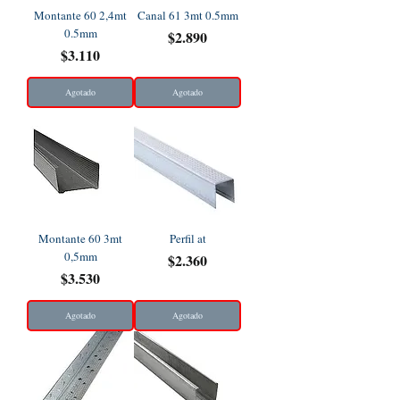
Montante 60 2,4mt
Canal 61 3mt 0.5mm
0.5mm
Precio
$2.890
Precio
$3.110
Agotado
Agotado
Montante 60 3mt
Perfil at
0,5mm
Precio
$2.360
Precio
$3.530
Agotado
Agotado